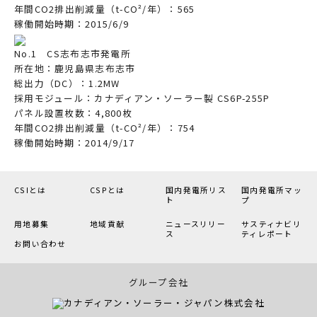
年間CO2排出削減量（t-CO²/年）：565
稼働開始時期：2015/6/9
No.1 CS志布志市発電所
所在地：鹿児島県志布志市
総出力（DC）：1.2MW
採用モジュール：カナディアン・ソーラー製 CS6P-255P
パネル設置枚数：4,800枚
年間CO2排出削減量（t-CO²/年）：754
稼働開始時期：2014/9/17
CSIとは
CSPとは
国内発電所リス
国内発電所マッ
ト
プ
用地募集
地域貢献
ニュースリリー
サスティナビリ
ス
ティレポート
お問い合わせ
グループ会社