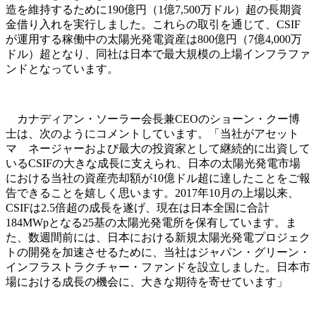
造を維持するために190億円（1億7,500万ドル）超の長期資
金借り入れを実行しました。これらの取引を通じて、CSIF
が運用する稼働中の太陽光発電資産は800億円（7億4,000万
ドル）超となり、同社は日本で最大規模の上場インフラファ
ンドとなっています。
カナディアン・ソーラー会長兼CEOのショーン・クー博
士は、次のようにコメントしています。「当社がアセット
マ ネージャーおよび最大の投資家として継続的に出資して
いるCSIFの大きな成長に支えられ、日本の太陽光発電市場
における当社の資産売却額が10億ドル超に達したことをご報
告できることを嬉しく思います。2017年10月の上場以来、
CSIFは2.5倍超の成長を遂げ、現在は日本全国に合計
184MWpとなる25基の太陽光発電所を保有しています。ま
た、数週間前には、日本における新規太陽光発電プロジェク
トの開発を加速させるために、当社はジャパン・グリーン・
インフラストラクチャー・ファンドを設立しました。日本市
場における成長の機会に、大きな期待を寄せています」