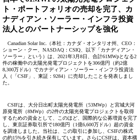
ト・ポートフォリオの売却を完了、カ
ナディアン・ソーラー・インフラ投資
法人とのパートナーシップを強化
Canadian Solar Inc.（本社：カナダ・オンタリオ州、CEO：
ショーン・クー、NASDAQ：CSIQ、以下「カナディアン・
ソーラー」という）は、2021年3月8日、合計61MWpとなる2
件の稼働中の太陽光発電プロジェクトを306億円（約2億
8,300万ドル）でカナディアン・ソーラー・インフラ投資法
人（「CSIF」、東証：9284）に売却したことを発表しまし
た。
CSIFは、大分日出町太陽光発電所（53MWp）と宮城大河
原発電所（8MWp）の2件の太陽光発電プロジェクトを取得
するための資金として、このほど、国際的な公募増資を完了
し、東京証券取引所で180億円（1億6,600万ドル）超の資金
を調達しました。当社は、この取引に参加し、CSIFの株式
の約15%を引き続き保有しています。さらにCSIFは、資本構