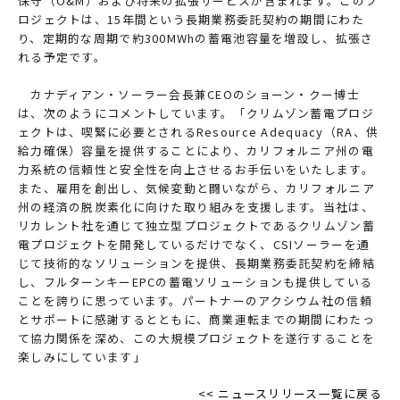
保守（O&M）および将来の拡張サービスが含まれます。このプ
ロジェクトは、15年間という長期業務委託契約の期間にわた
り、定期的な周期で約300MWhの蓄電池容量を増設し、拡張さ
れる予定です。
カナディアン・ソーラー会長兼CEOのショーン・クー博士
は、次のようにコメントしています。「クリムゾン蓄電プロジ
ェクトは、喫緊に必要とされるResource Adequacy（RA、供
給力確保）容量を提供することにより、カリフォルニア州の電
力系統の信頼性と安全性を向上させるお手伝いをいたします。
また、雇用を創出し、気候変動と闘いながら、カリフォルニア
州の経済の脱炭素化に向けた取り組みを支援します。当社は、
リカレント社を通じて独立型プロジェクトであるクリムゾン蓄
電プロジェクトを開発しているだけでなく、CSIソーラーを通
じて技術的なソリューションを提供、長期業務委託契約を締結
し、フルターンキーEPCの蓄電ソリューションも提供している
ことを誇りに思っています。パートナーのアクシウム社の信頼
とサポートに感謝するとともに、商業運転までの期間にわたっ
て協力関係を深め、この大規模プロジェクトを遂行することを
楽しみにしています」
<< ニュースリリース一覧に戻る