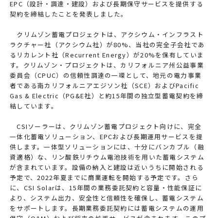
EPC（設計・調達・建設）および長期保守サービスを提供する
契約を締結したことを発表しました。
クリムゾン蓄電プロジェクトは、アクシウム・インフラスト
ラクチャー社（アクシウム社）が80%、当社の完全子会社であ
るリカレント社（Recurrent Energy）が20%を保有していま
す。クリムゾン・プロジェクトは、カリフォルニア州公益事業
委員会（CPUC）の信頼性調達の一環として、地元の電力事業
者である南カリフォルニアエジソン社（SCE）およびPacific
Gas & Electric（PG&E社）と約15年間の独立型蓄電契約を締
結しています。
CSIソーラーは、クリムゾン蓄電プロジェクト向けに、完全
一体化蓄電ソリューション、EPCおよび長期運用サービスを提
供します。一体型ソリューションには、十分にバンカブル（融
資適格）な、リン酸鉄リチウム電池技術を用いた蓄電システム
が含まれています。設備の納入と建設は近いうちに開始される
予定で、2022年夏までに商業運転を開始する予定です。さら
に、CSI Solarは、15年間の業務委託契約と容量・性能保証に
より、システム出力、安全性と信頼性を確保し、蓄電システム
をサポートします。長期業務委託契約には蓄電システムの運用