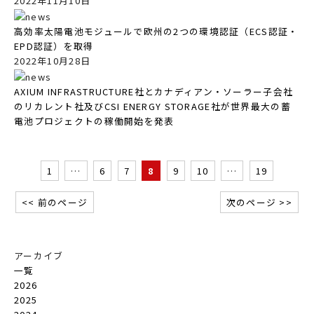
2022年11月10日
高効率太陽電池モジュールで欧州の2つの環境認証（ECS認証・
EPD認証）を取得
2022年10月28日
AXIUM INFRASTRUCTURE社とカナディアン・ソーラー子会社
のリカレント社及びCSI ENERGY STORAGE社が世界最大の蓄
電池プロジェクトの稼働開始を発表
1
…
6
7
8
9
10
…
19
<< 前のページ
次のページ >>
アーカイブ
一覧
2026
2025